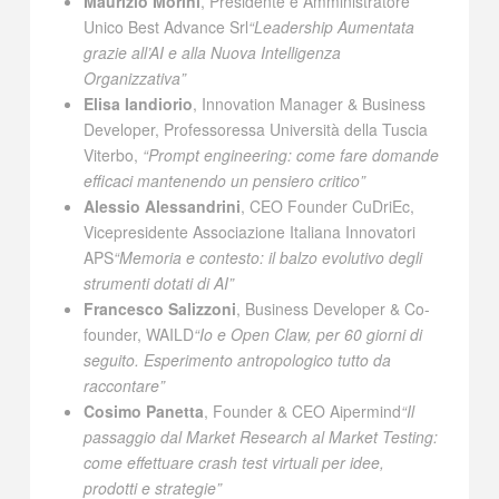
Maurizio Morini
, Presidente e Amministratore
Unico Best Advance Srl
“Leadership Aumentata
grazie all’AI e alla Nuova Intelligenza
Organizzativa”
Elisa Iandiorio
, Innovation Manager & Business
Developer, Professoressa Università della Tuscia
Viterbo,
“Prompt engineering: come fare domande
efficaci mantenendo un pensiero critico”
Alessio Alessandrini
, CEO Founder CuDriEc,
Vicepresidente Associazione Italiana Innovatori
APS
“Memoria e contesto: il balzo evolutivo degli
strumenti dotati di AI”
Francesco Salizzoni
, Business Developer & Co-
founder, WAILD
“Io e Open Claw, per 60 giorni di
seguito. Esperimento antropologico tutto da
raccontare”
Cosimo Panetta
, Founder & CEO Aipermind
“Il
passaggio dal Market Research al Market Testing:
come effettuare crash test virtuali per idee,
prodotti e strategie”