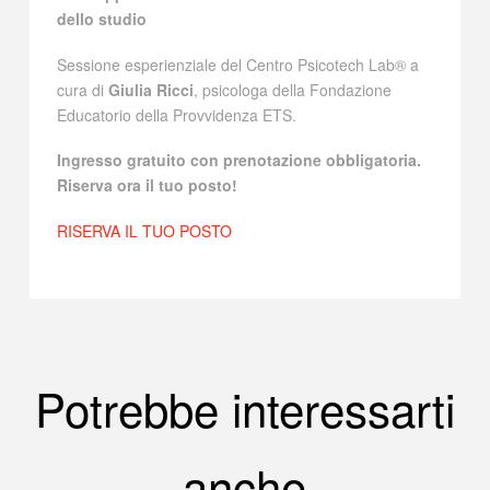
dello studio
Sessione esperienziale del Centro Psicotech Lab® a
cura di
Giulia Ricci
, psicologa della Fondazione
Educatorio della Provvidenza ETS.
Ingresso gratuito con prenotazione obbligatoria.
Riserva ora il tuo posto!
RISERVA IL TUO POSTO
Potrebbe interessarti
anche