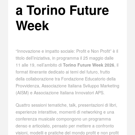
a Torino Future
Week
“Innovazione e impatto sociale: Profit e Non Profit” è il
titolo dell’iniziativa, in programma il 25 maggio dalle
11 alle 19, nell’ambito di
Torino Future Week 2026
, il
format itinerante dedicato ai temi del futuro, frutto
della collaborazione tra Fondazione Educatorio della
Provvidenza, Associazione Italiana Sviluppo Marketing
(AISM) e Associazione Italiana Innovatori APS.
Quattro sessioni tematiche, talk, presentazioni di libri,
esperienze interattive, momenti di networking e una
conferenza musicale compongono un programma
denso e articolato, pensato per mettere a confronto
visioni, modelli e pratiche del mondo profit e non profit