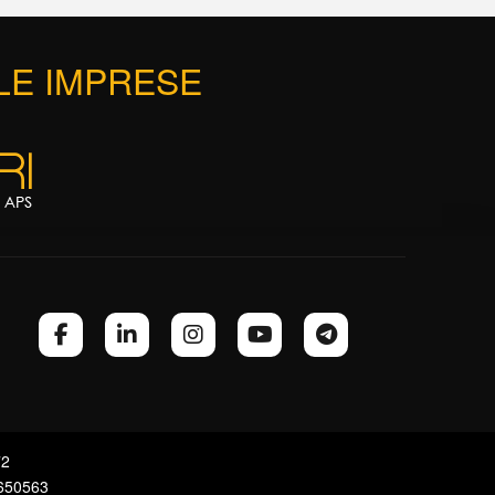
 LE IMPRESE
72
7650563