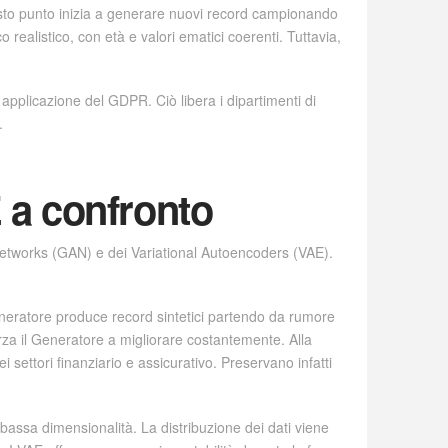
uesto punto inizia a generare nuovi record campionando
 realistico, con età e valori ematici coerenti. Tuttavia,
pplicazione del GDPR. Ciò libera i dipartimenti di
.
E a confronto
l Networks (GAN) e dei Variational Autoencoders (VAE).
neratore produce record sintetici partendo da rumore
forza il Generatore a migliorare costantemente. Alla
ei settori finanziario e assicurativo. Preservano infatti
bassa dimensionalità. La distribuzione dei dati viene