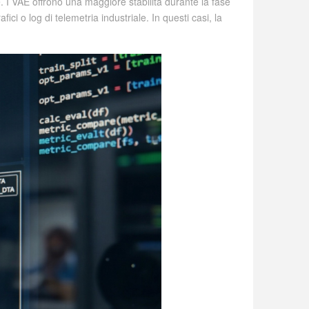
I VAE offrono una maggiore stabilità durante la fase
ici o log di telemetria industriale. In questi casi, la