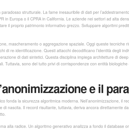
i un paradosso strutturale. La fame inesauribile di dati per l’addestrame
R in Europa o il CPRA in California. Le aziende nei settori ad alta densità
re il proprio patrimonio informativo grezzo. Sviluppare algoritmi preditt
ione, mascheramento o aggregazione spaziale. Oggi queste tecniche ris
hi di re-identificazione. Questi attacchi decodificano l’identità degli i
azione di dati sintetici. Questa disciplina impiega architetture di deep
i. Tuttavia, sono del tutto privi di corrispondenze con entità biologiche 
’anonimizzazione e il par
tico fonda la sicurezza algoritmica moderna. Nell’anonimizzazione, il re
e di nascita. Il record risultante, tuttavia, deriva ancora direttamente d
tto.
lema alla radice. Un algoritmo generativo analizza a fondo il database ori