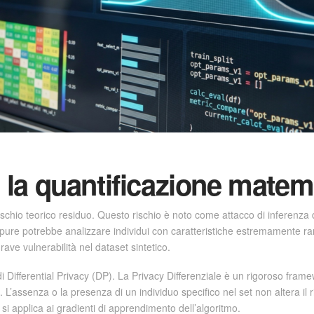
: la quantificazione matem
schio teorico residuo. Questo rischio è noto come attacco di inferenz
ure potrebbe analizzare individui con caratteristiche estremamente rar
ave vulnerabilità nel dataset sintetico.
i di Differential Privacy (DP). La Privacy Differenziale è un rigoroso fra
L’assenza o la presenza di un individuo specifico nel set non altera il r
 si applica ai gradienti di apprendimento dell’algoritmo.