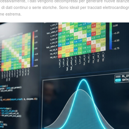
cessivamente, i dati vengono decompressi per generare nuove istanze. 
 dati continui o serie storiche. Sono ideali per tracciati elettrocardiograf
one estrema.