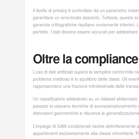
Il livello di privacy è controllato da un parametro m
garantisce un anonimato assoluto. Tuttavia, questa scelta
garanzie crittografiche risultano ovviamente inferiori.
perfetto. I dati devono essere accurati per addestrare 
Oltre la compliance:
L’uso di dati artificiali supera la semplice conformità
problema insidioso è lo squilibrio delle classi. Gli even
rappresentano una frazione infinitesimale delle transaz
Un classificatore addestrato su un dataset sbilanciat
passato si usavano tecniche di sovracampionamento el
distorsioni geometriche e riduceva la generalizzazione
L’impiego di GAN condizionali risolve definitivamente qu
appartenenti esclusivamente alla classe minoritaria. P