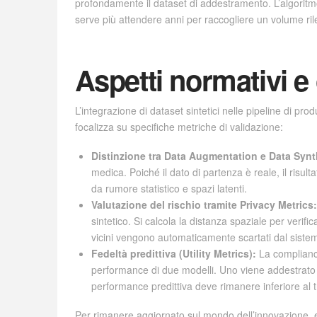
profondamente il dataset di addestramento. L’algoritmo 
serve più attendere anni per raccogliere un volume rilev
Aspetti normativi e 
L’integrazione di dataset sintetici nelle pipeline di pro
focalizza su specifiche metriche di validazione:
Distinzione tra Data Augmentation e Data Synt
medica. Poiché il dato di partenza è reale, il risu
da rumore statistico e spazi latenti.
Valutazione del rischio tramite Privacy Metrics:
sintetico. Si calcola la distanza spaziale per verif
vicini vengono automaticamente scartati dal siste
Fedeltà predittiva (Utility Metrics):
La compliance
performance di due modelli. Uno viene addestrato su 
performance predittiva deve rimanere inferiore al t
Per rimanere aggiornato sul mondo dell’innovazione, en