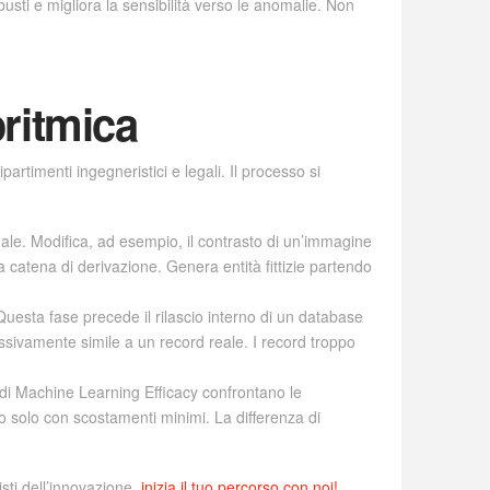
usti e migliora la sensibilità verso le anomalie. Non
oritmica
artimenti ingegneristici e legali. Il processo si
ale. Modifica, ad esempio, il contrasto di un’immagine
 catena di derivazione. Genera entità fittizie partendo
 Questa fase precede il rilascio interno di un database
essivamente simile a un record reale. I record troppo
 di Machine Learning Efficacy confrontano le
ato solo con scostamenti minimi. La differenza di
sti dell’innovazione,
inizia il tuo percorso con noi!