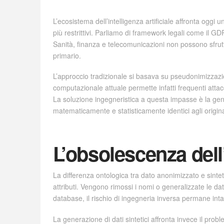
L’ecosistema dell’intelligenza artificiale affronta ogg
più restrittivi. Parliamo di framework legali come il GDP
Sanità, finanza e telecomunicazioni non possono sfrutta
primario.
L’approccio tradizionale si basava su pseudonimizzaz
computazionale attuale permette infatti frequenti attacc
La soluzione ingegneristica a questa impasse è la gener
matematicamente e statisticamente identici agli original
L’obsolescenza dell
La differenza ontologica tra dato anonimizzato e sinte
attributi. Vengono rimossi i nomi o generalizzate le dat
database, il rischio di ingegneria inversa permane inta
La generazione di dati sintetici affronta invece il prob