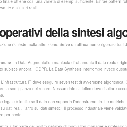
finale ottiene così una varietà di esempi sufficiente. Estrae pattern rob
ante di sinistri reali.
operativi della sintesi alg
duzione richiede molta attenzione. Serve un allineamento rigoroso tra i dip
hesis:
La Data Augmentation manipola direttamente il dato reale origin
ltato subisce ancora il GDPR. La Data Synthesis interrompe invece questa
L’infrastruttura IT deve eseguire severi test di avversione algoritmica.
icare la somiglianza dei record. Nessun dato sintetico deve risultare ecc
ma.
 legale è inutile se il dato non supporta l’addestramento. Le metriche
dati reali, l’altro sui dati sintetici. Il processo industriale viene valid
re per cento.
tra a far parte del nostro network di innovation manager e professioni