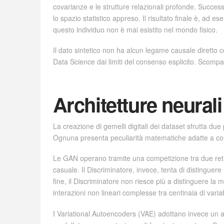
covarianze e le strutture relazionali profonde. Succes
lo spazio statistico appreso. Il risultato finale è, ad e
questo individuo non è mai esistito nel mondo fisico.
Il dato sintetico non ha alcun legame causale diretto 
Data Science dai limiti del consenso esplicito. Scompaio
Architetture neural
La creazione di gemelli digitali dei dataset sfrutta du
Ognuna presenta peculiarità matematiche adatte a contes
Le GAN operano tramite una competizione tra due reti
casuale. Il Discriminatore, invece, tenta di distinguere
fine, il Discriminatore non riesce più a distinguere la ma
interazioni non lineari complesse tra centinaia di variabi
I Variational Autoencoders (VAE) adottano invece un ap