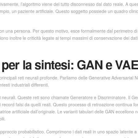
sivamente, l’algoritmo viene del tutto disconnesso dal dato reale. A q
sempio, un paziente artificiale. Questo soggetto possiede un quadro clinico
con una persona. Per questo motivo, esce formalmente dal perimetro di a
no inoltre le criticità legate ai tempi massimi di conservazione dei dati
i per la sintesi: GAN e VA
e principali reti neurali profonde. Parliamo delle Generative Adversaria
ti industriali differenti.
 neurali. Queste reti sono chiamate Generatore e Discriminatore. Il Ge
 i record falsi da quelli reali. Questo processo di retroazione continua 
trice artificiale dall’originale. Le varianti tabulari delle GAN eccellono n
li.
proccio probabilistico. Comprimono i dati reali in uno spazio latente a 