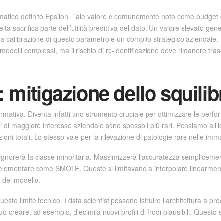
atematico definito Epsilon. Tale valore è comunemente noto come budget 
 sacrifica parte dell’utilità predittiva del dato. Un valore elevato gener
 La calibrazione di questo parametro è un compito strategico aziendale. Il
modelli complessi, ma il rischio di re-identificazione deve rimanere tras
 mitigazione dello squilibr
 normativa. Diventa infatti uno strumento cruciale per ottimizzare le pe
ti di maggiore interesse aziendale sono spesso i più rari. Pensiamo all’id
ioni totali. Lo stesso vale per la rilevazione di patologie rare nelle im
o ignorerà la classe minoritaria. Massimizzerà l’accuratezza sempliceme
ementare come SMOTE. Queste si limitavano a interpolare linearmente i
 del modello.
esto limite tecnico. I data scientist possono istruire l’architettura a pro
uò creare, ad esempio, diecimila nuovi profili di frodi plausibili. Que