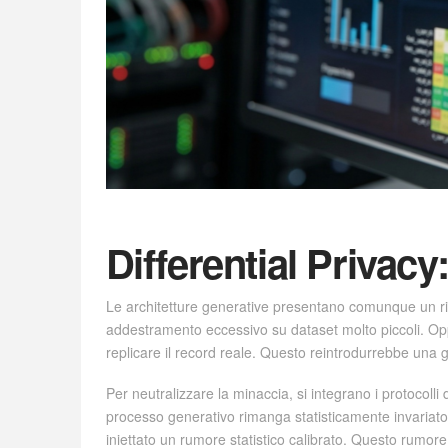
Differential Privacy
Le architetture generative presentano comunque un ri
addestramento eccessivo su dataset molto piccoli. Opp
replicare il record reale. Questo reintrodurrebbe una gr
Per neutralizzare la minaccia, si integrano i protocoll
processo generativo rimanga statisticamente invariato. 
iniettato un rumore statistico calibrato. Questo rumore