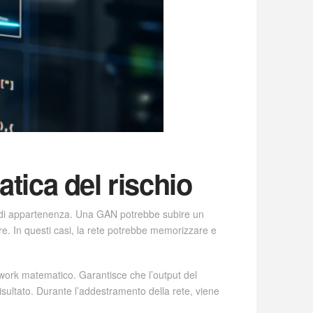
atica del rischio
a di appartenenza. Una GAN potrebbe subire un
e. In questi casi, la rete potrebbe memorizzare e
mework matematico. Garantisce che l’output del
isultato. Durante l’addestramento della rete, viene