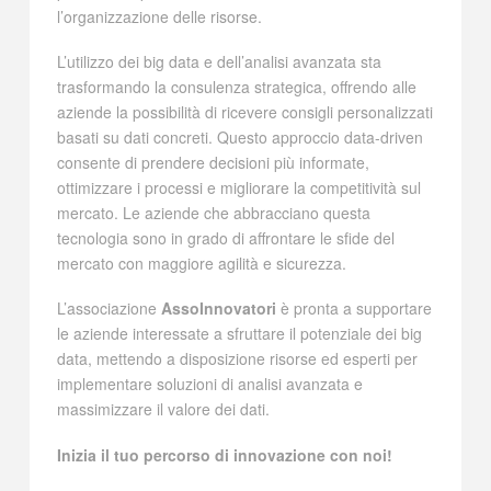
l’organizzazione delle risorse.
L’utilizzo dei big data e dell’analisi avanzata sta
trasformando la consulenza strategica, offrendo alle
aziende la possibilità di ricevere consigli personalizzati
basati su dati concreti. Questo approccio data-driven
consente di prendere decisioni più informate,
ottimizzare i processi e migliorare la competitività sul
mercato. Le aziende che abbracciano questa
tecnologia sono in grado di affrontare le sfide del
mercato con maggiore agilità e sicurezza.
L’associazione
AssoInnovatori
è pronta a supportare
le aziende interessate a sfruttare il potenziale dei big
data, mettendo a disposizione risorse ed esperti per
implementare soluzioni di analisi avanzata e
massimizzare il valore dei dati.
Inizia il tuo percorso di innovazione con noi!