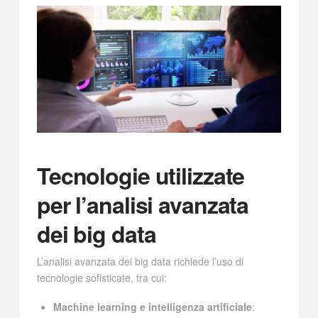
Tecnologie utilizzate
per l’analisi avanzata
dei big data
L’analisi avanzata dei big data richiede l’uso di
tecnologie sofisticate, tra cui:
Machine learning e intelligenza artificiale
: