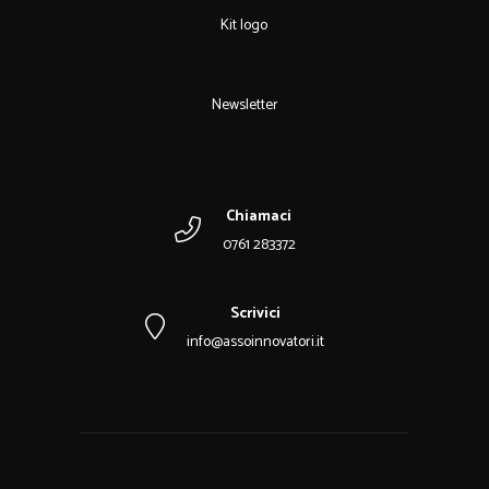
Kit logo
Newsletter
Chiamaci
0761 283372
Scrivici
info@assoinnovatori.it