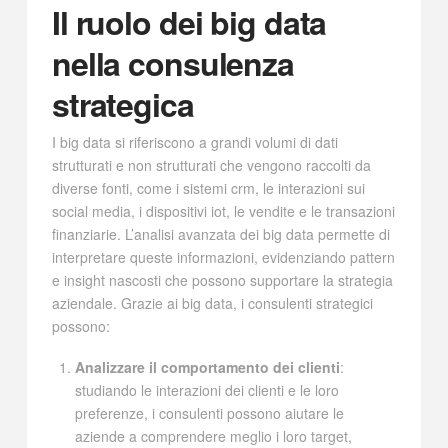
Il ruolo dei big data
nella consulenza
strategica
I big data si riferiscono a grandi volumi di dati
strutturati e non strutturati che vengono raccolti da
diverse fonti, come i sistemi crm, le interazioni sui
social media, i dispositivi iot, le vendite e le transazioni
finanziarie. L’analisi avanzata dei big data permette di
interpretare queste informazioni, evidenziando pattern
e insight nascosti che possono supportare la strategia
aziendale. Grazie ai big data, i consulenti strategici
possono:
Analizzare il comportamento dei clienti
:
studiando le interazioni dei clienti e le loro
preferenze, i consulenti possono aiutare le
aziende a comprendere meglio i loro target,