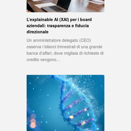
L’explainable AI (XAI) per i board
aziendali: trasparenza e fiducia
direzionale
Un amministratore delegato (CEO)
osserva i bilanci trimestrali di una grande
banca d’affari, dove migliaia di richieste di
credito vengono…