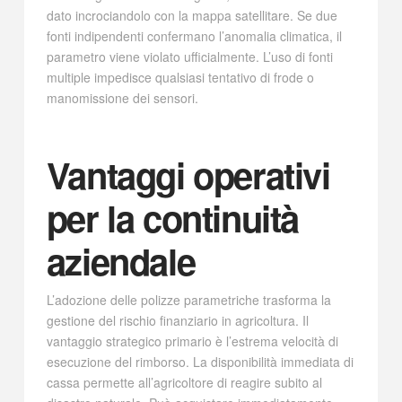
dato incrociandolo con la mappa satellitare. Se due
fonti indipendenti confermano l’anomalia climatica, il
parametro viene violato ufficialmente. L’uso di fonti
multiple impedisce qualsiasi tentativo di frode o
manomissione dei sensori.
Vantaggi operativi
per la continuità
aziendale
L’adozione delle polizze parametriche trasforma la
gestione del rischio finanziario in agricoltura. Il
vantaggio strategico primario è l’estrema velocità di
esecuzione del rimborso. La disponibilità immediata di
cassa permette all’agricoltore di reagire subito al