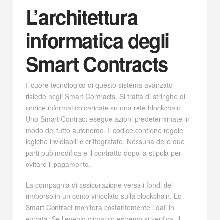
L’architettura
informatica degli
Smart Contracts
Il cuore tecnologico di questo sistema avanzato
risiede negli Smart Contracts. Si tratta di stringhe di
codice informatico caricate su una rete blockchain.
Uno Smart Contract esegue azioni predeterminate in
modo del tutto autonomo. Il codice contiene regole
logiche inviolabili e crittografate. Nessuna delle due
parti può modificare il contratto dopo la stipula per
evitare il pagamento.
La compagnia di assicurazione versa i fondi del
rimborso in un conto vincolato sulla blockchain. Lo
Smart Contract monitora costantemente i dati in
entrata. Se l’evento climatico estremo si verifica, il