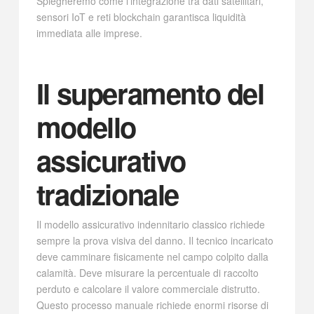
Spiegheremo come l’integrazione tra dati satellitari,
sensori IoT e reti blockchain garantisca liquidità
immediata alle imprese.
Il superamento del
modello
assicurativo
tradizionale
Il modello assicurativo indennitario classico richiede
sempre la prova visiva del danno. Il tecnico incaricato
deve camminare fisicamente nel campo colpito dalla
calamità. Deve misurare la percentuale di raccolto
perduto e calcolare il valore commerciale distrutto.
Questo processo manuale richiede enormi risorse di