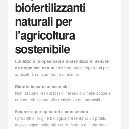
biofertilizzanti
naturali per
l’agricoltura
sostenibile
L’
utilizzo di biopesticidi e biofertilizzanti derivati
da organismi naturali
offre vantaggi importanti per
agricoltori, consumatori e ambiente:
Ridotto impatto ambientale
Non lasciano residui tossici nel suolo o nelle acque e
non contribuiscono alla resistenza dei parassiti.
Sicurezza per operatori e consumatori
I prodotti di origine biologica presentano un profilo
tossicologico molto più sicuro rispetto ai fitofarmaci