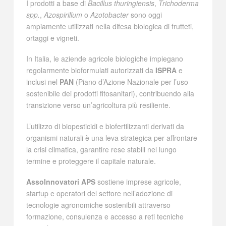
I prodotti a base di
Bacillus thuringiensis
,
Trichoderma
spp.
,
Azospirillum
o
Azotobacter
sono oggi
ampiamente utilizzati nella difesa biologica di frutteti,
ortaggi e vigneti.
In Italia, le aziende agricole biologiche impiegano
regolarmente bioformulati autorizzati da
ISPRA
e
inclusi nel
PAN
(Piano d’Azione Nazionale per l’uso
sostenibile dei prodotti fitosanitari), contribuendo alla
transizione verso un’agricoltura più resiliente.
L’utilizzo di biopesticidi e biofertilizzanti derivati da
organismi naturali è una leva strategica per affrontare
la crisi climatica, garantire rese stabili nel lungo
termine e proteggere il capitale naturale.
AssoInnovatori APS
sostiene imprese agricole,
startup e operatori del settore nell’adozione di
tecnologie agronomiche sostenibili attraverso
formazione, consulenza e accesso a reti tecniche