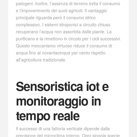
patogeni. Inoltre, l’assenza di terreno evita il consumo
e l’impoverimento dei suoli agricoli. Il vantaggio
principale riguarda però il consumo idrico
complessivo. I sistemi idroponici a circuito chiuso
recuperano l’acqua non assorbita dalle piante. La
purificano e la rimettono in circolo per i cicli successivi.
Questo meccanismo virtuoso riduce il consumo di
acqua fino al novantacinque per cento rispetto
all’agricoltura tradizionale.
Sensoristica iot e
monitoraggio in
tempo reale
Il successo di una fattoria verticale dipende dalla
precisione del microclima interno. Ogni singola specie