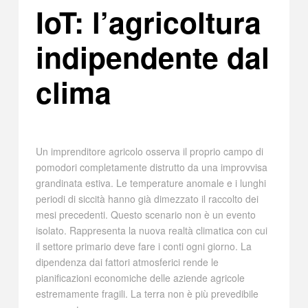
IoT: l’agricoltura
indipendente dal
clima
Un imprenditore agricolo osserva il proprio campo di
pomodori completamente distrutto da una improvvisa
grandinata estiva. Le temperature anomale e i lunghi
periodi di siccità hanno già dimezzato il raccolto dei
mesi precedenti. Questo scenario non è un evento
isolato. Rappresenta la nuova realtà climatica con cui
il settore primario deve fare i conti ogni giorno. La
dipendenza dai fattori atmosferici rende le
pianificazioni economiche delle aziende agricole
estremamente fragili. La terra non è più prevedibile