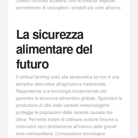
Questo controllo accelera i cicli di crescita vegetale,
permettendo di raccogliere i prodotti più volte all’anno.
La sicurezza
alimentare del
futuro
Il vertical farming unito alla sensoristica iot non è una
semplice alternativa all’agricoltura tradizionale.
Rappresenta una tecnologia fondamentale per
garantire la sicurezza alimentare globale. Sganciare la
produzione di cibo dalle variabili meteorologiche
protegge le popolazioni dalle carestie causate dal
clima. Permette inoltre di coltivare verdure fresche a
chilometro zero direttamente all’interno delle grandi
aree metropolitane. L’innovazione tecnologica