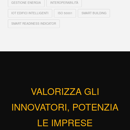
GESTIONE ENERGIA
INTEROPERABILITÀ
IOT EDIFICI INTELLIGENTI
ISO 50001
SMART BUILDING
SMART READINESS INDICATOR
VALORIZZA GLI
INNOVATORI, POTENZIA
LE IMPRESE