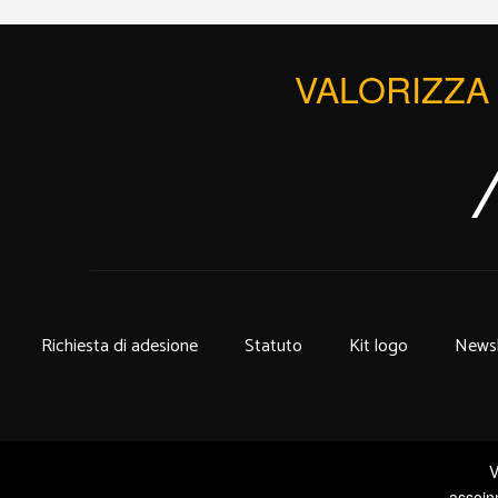
VALORIZZA 
Richiesta di adesione
Statuto
Kit logo
Newsl
V
assoin