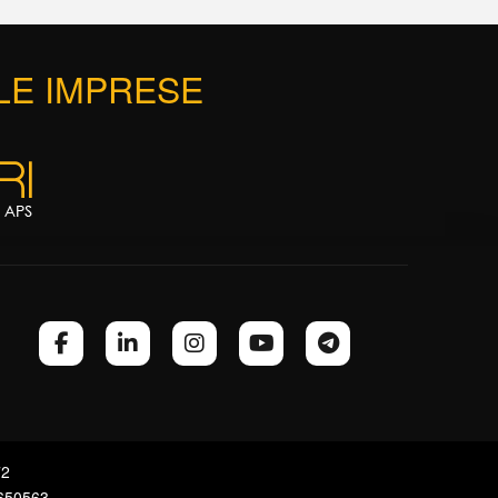
 LE IMPRESE
72
7650563