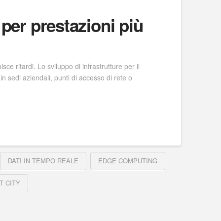
 per prestazioni più
ce ritardi. Lo sviluppo di infrastrutture per il
i in sedi aziendali, punti di accesso di rete o
DATI IN TEMPO REALE
EDGE COMPUTING
T CITY