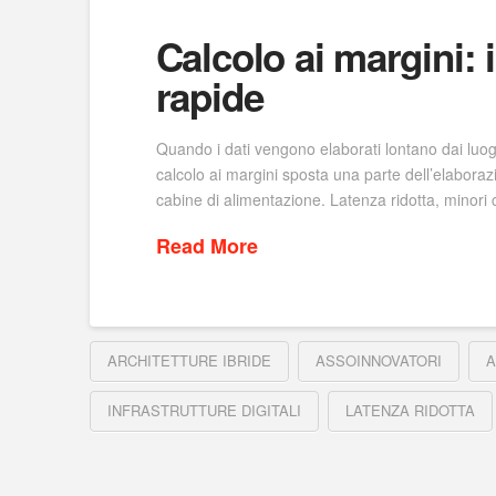
Calcolo ai margini: i
rapide
Quando i dati vengono elaborati lontano dai luoghi 
calcolo ai margini sposta una parte dell’elaborazione
cabine di alimentazione. Latenza ridotta, minori
Read More
ARCHITETTURE IBRIDE
ASSOINNOVATORI
A
INFRASTRUTTURE DIGITALI
LATENZA RIDOTTA