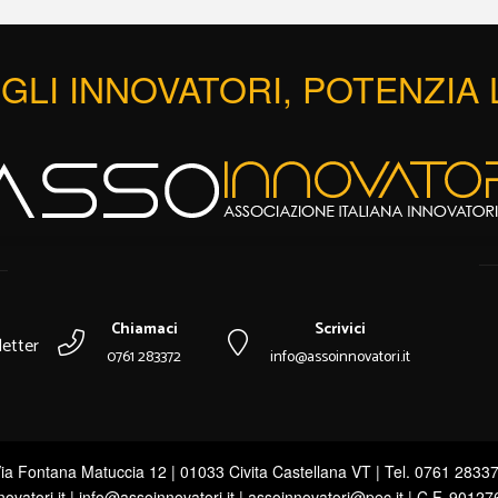
GLI INNOVATORI, POTENZIA
Chiamaci
Scrivici
etter
0761 283372
info@assoinnovatori.it
ia Fontana Matuccia 12 | 01033 Civita Castellana VT | Tel. 0761 2833
novatori.it | info@assoinnovatori.it | assoinnovatori@pec.it | C.F. 9012