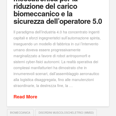
riduzione del carico
biomeccanico e la
sicurezza dell’operatore 5.0
Il paradigma dell’Industria 4.0 ha concentrato ingenti
capitali e sforzi ingegneristici sull’automazione spinta,
inseguendo un modello di fabbrica in cui l’intervento
umano doveva essere progressivamente
marginalizzato a favore di robot antropomorfi e
sistemi cyber-fisici autonomi. La realtà operativa dei
complessi manifatturieri ha dimostrato che in
innumerevoli scenari, dall’assemblaggio aeronautico
alla logistica disaggregata, fino alle manutenzioni
straordinarie, la destrezza fine, la …
Read More
BIOMECCANICA
DISORDINI MUSCOLOSCHELETRICI (WMSD)