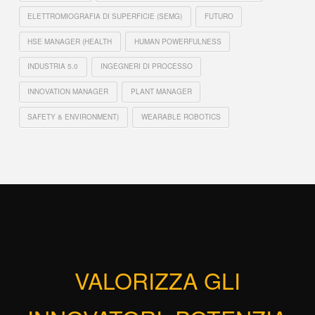
ELETTROMIOGRAFIA DI SUPERFICIE (SEMG)
FUTURO
HSE MANAGER (HEALTH
HUMAN POWERFULNESS
INDUSTRIA 5.0
INGEGNERI DI PROCESSO
INNOVATION MANAGER
PLANT MANAGER
SAFETY & ENVIRONMENT)
WEARABLE ROBOTICS
VALORIZZA GLI