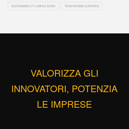
SUSTAINABILITY-LINKED BOND
TASSONOMIA EUROPEA
VALORIZZA GLI
INNOVATORI, POTENZIA
LE IMPRESE