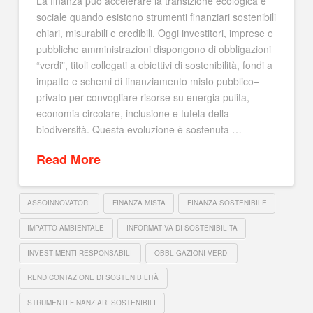
La finanza può accelerare la transizione ecologica e
sociale quando esistono strumenti finanziari sostenibili
chiari, misurabili e credibili. Oggi investitori, imprese e
pubbliche amministrazioni dispongono di obbligazioni
“verdi”, titoli collegati a obiettivi di sostenibilità, fondi a
impatto e schemi di finanziamento misto pubblico–
privato per convogliare risorse su energia pulita,
economia circolare, inclusione e tutela della
biodiversità. Questa evoluzione è sostenuta …
Read More
ASSOINNOVATORI
FINANZA MISTA
FINANZA SOSTENIBILE
IMPATTO AMBIENTALE
INFORMATIVA DI SOSTENIBILITÀ
INVESTIMENTI RESPONSABILI
OBBLIGAZIONI VERDI
RENDICONTAZIONE DI SOSTENIBILITÀ
STRUMENTI FINANZIARI SOSTENIBILI