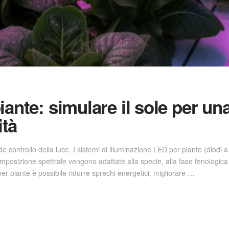
ante: simulare il sole per una
ità
ede controllo della luce. I sistemi di illuminazione LED per piante (diod
mposizione spettrale vengono adattate alla specie, alla fase fenologica e
r piante è possibile ridurre sprechi energetici, migliorare …