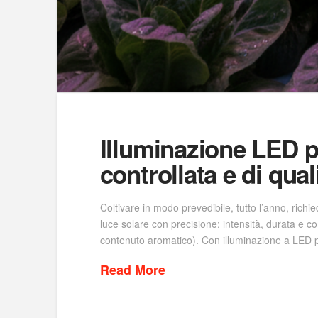
Illuminazione LED pi
controllata e di qual
Coltivare in modo prevedibile, tutto l’anno, richi
luce solare con precisione: intensità, durata e co
contenuto aromatico). Con illuminazione a LED pe
Read More