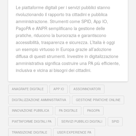
Le piattaforme digitali per i servizi pubblici stanno
rivoluzionando il rapporto tra cittadini e pubblica
amministrazione. Strumenti come SPID, App IO,
PagoPA e ANPR semplificano la gestione delle
pratiche, riducono la burocrazia e garantiscono
accessibilità, trasparenza e sicurezza. L’Italia è oggi
un esempio virtuoso in Europa grazie all’adozione
diffusa di questi strumenti. Investire in digitalizzazione
amministrativa significa costruire una PA più efficiente,
inclusiva e vicina ai bisogni dei cittadini.
ANAGRAFE DIGITALE
APP IO
ASSOINNOVATORI
DIGITALIZZAZIONE AMMINISTRATIVA
GESTIONE PRATICHE ONLINE
INNOVAZIONE PUBBLICA
PA DIGITALE
PAGOPA
PIATTAFORME DIGITALI PA
SERVIZI PUBBLICI DIGITALI
SPID
TRANSIZIONE DIGITALE
USER EXPERIENCE PA