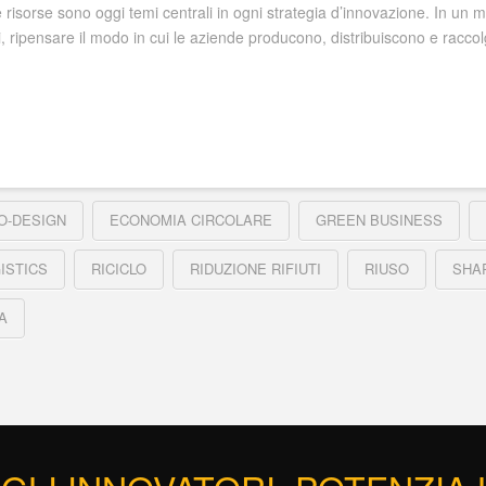
lle risorse sono oggi temi centrali in ogni strategia d’innovazione. In un 
i, ripensare il modo in cui le aziende producono, distribuiscono e racc
O-DESIGN
ECONOMIA CIRCOLARE
GREEN BUSINESS
ISTICS
RICICLO
RIDUZIONE RIFIUTI
RIUSO
SHA
A