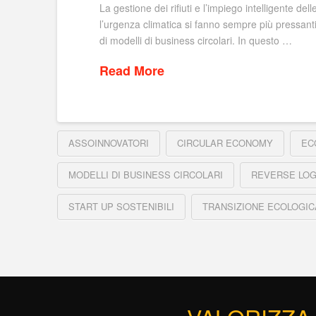
La gestione dei rifiuti e l’impiego intelligente de
l’urgenza climatica si fanno sempre più pressant
di modelli di business circolari. In questo …
Read More
ASSOINNOVATORI
CIRCULAR ECONOMY
EC
MODELLI DI BUSINESS CIRCOLARI
REVERSE LOG
START UP SOSTENIBILI
TRANSIZIONE ECOLOGIC