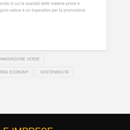
mondo in cui la scarsità delle materie prime e
olgono valore è un imperativo per la promozione
INNOVAZIONE VERDE
RING ECONOMY
SOSTENIBILITÀ