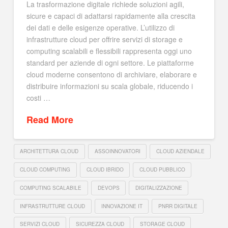
La trasformazione digitale richiede soluzioni agili,
sicure e capaci di adattarsi rapidamente alla crescita
dei dati e delle esigenze operative. L’utilizzo di
infrastrutture cloud per offrire servizi di storage e
computing scalabili e flessibili rappresenta oggi uno
standard per aziende di ogni settore. Le piattaforme
cloud moderne consentono di archiviare, elaborare e
distribuire informazioni su scala globale, riducendo i
costi …
Read More
ARCHITETTURA CLOUD
ASSOINNOVATORI
CLOUD AZIENDALE
CLOUD COMPUTING
CLOUD IBRIDO
CLOUD PUBBLICO
COMPUTING SCALABILE
DEVOPS
DIGITALIZZAZIONE
INFRASTRUTTURE CLOUD
INNOVAZIONE IT
PNRR DIGITALE
SERVIZI CLOUD
SICUREZZA CLOUD
STORAGE CLOUD