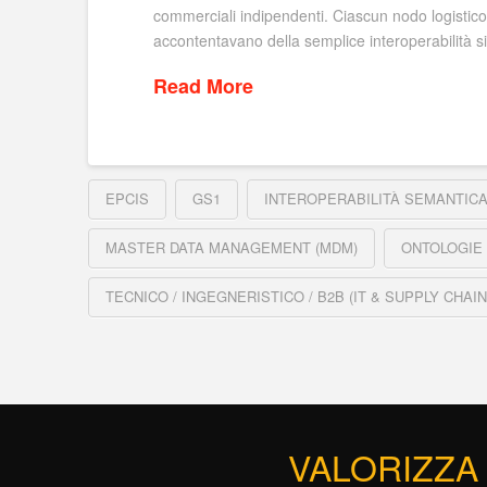
commerciali indipendenti. Ciascun nodo logistico 
accontentavano della semplice interoperabilità si
Read More
EPCIS
GS1
INTEROPERABILITÀ SEMANTIC
MASTER DATA MANAGEMENT (MDM)
ONTOLOGIE
TECNICO / INGEGNERISTICO / B2B (IT & SUPPLY CHA
VALORIZZA 