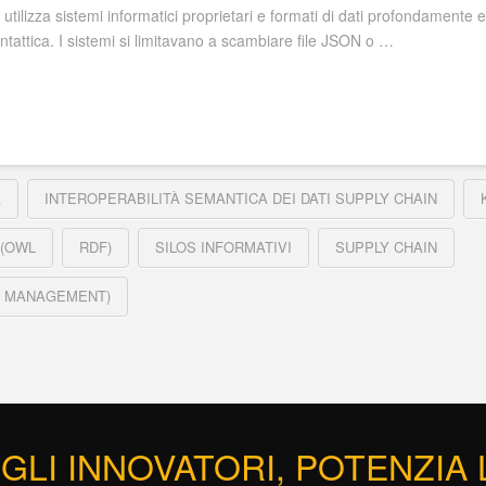
utilizza sistemi informatici proprietari e formati di dati profondamente 
ntattica. I sistemi si limitavano a scambiare file JSON o …
A
INTEROPERABILITÀ SEMANTICA DEI DATI SUPPLY CHAIN
 (OWL
RDF)
SILOS INFORMATIVI
SUPPLY CHAIN
IN MANAGEMENT)
GLI INNOVATORI, POTENZIA