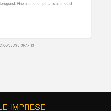
eterogenei. Fino a poco tempo fa, le aziende si
KNOWLEDGE GRAPHS
 LE IMPRESE