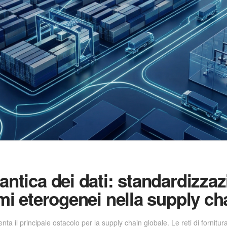
antica dei dati: standardizzaz
emi eterogenei nella supply ch
ta il principale ostacolo per la supply chain globale. Le reti di fornitu