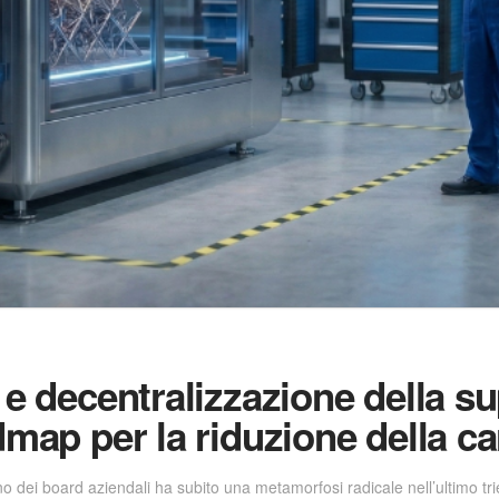
 e decentralizzazione della su
dmap per la riduzione della ca
rno dei board aziendali ha subito una metamorfosi radicale nell’ultimo tr