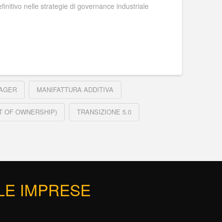
finitivo nelle strategie di governance industriale
NAGER
MANIFATTURA ADDITIVA
T OF OWNERSHIP)
TRANSIZIONE 5.0
 LE IMPRESE