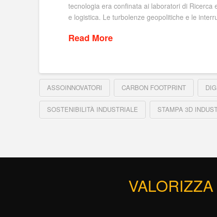
tecnologia era confinata ai laboratori di Ricerca 
e logistica. Le turbolenze geopolitiche e le inte
Read More
ASSOINNOVATORI
CARBON FOOTPRINT
DIG
SOSTENIBILITÀ INDUSTRIALE
STAMPA 3D INDUS
VALORIZZA 