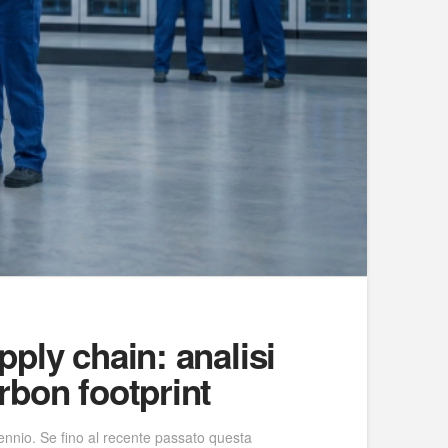
pply chain: analisi
rbon footprint
iennio. Se fino al recente passato questa