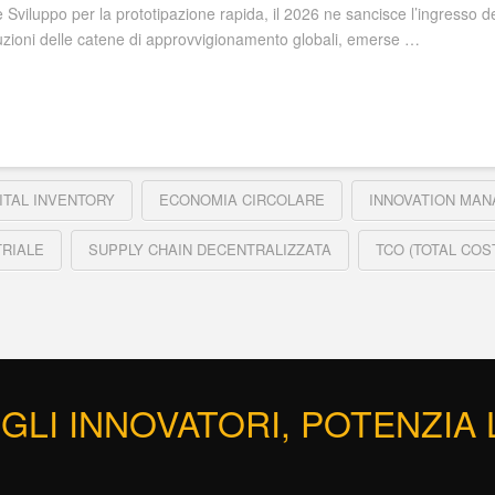
e Sviluppo per la prototipazione rapida, il 2026 ne sancisce l’ingresso de
rruzioni delle catene di approvvigionamento globali, emerse …
ITAL INVENTORY
ECONOMIA CIRCOLARE
INNOVATION MA
TRIALE
SUPPLY CHAIN DECENTRALIZZATA
TCO (TOTAL COS
GLI INNOVATORI, POTENZIA