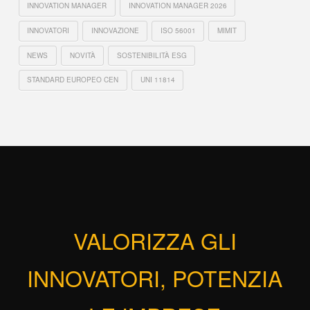
INNOVATION MANAGER
INNOVATION MANAGER 2026
INNOVATORI
INNOVAZIONE
ISO 56001
MIMIT
NEWS
NOVITÀ
SOSTENIBILITÀ ESG
STANDARD EUROPEO CEN
UNI 11814
VALORIZZA GLI
INNOVATORI, POTENZIA