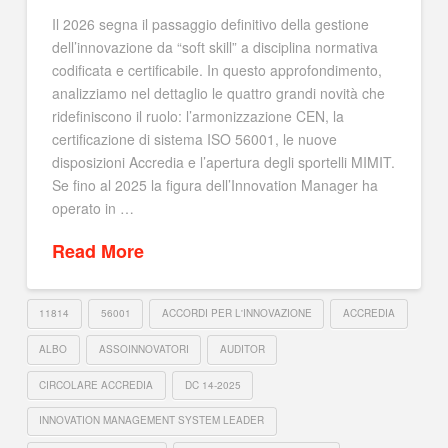
Il 2026 segna il passaggio definitivo della gestione
dell’innovazione da “soft skill” a disciplina normativa
codificata e certificabile. In questo approfondimento,
analizziamo nel dettaglio le quattro grandi novità che
ridefiniscono il ruolo: l’armonizzazione CEN, la
certificazione di sistema ISO 56001, le nuove
disposizioni Accredia e l’apertura degli sportelli MIMIT.
Se fino al 2025 la figura dell’Innovation Manager ha
operato in …
Read More
11814
56001
ACCORDI PER L'INNOVAZIONE
ACCREDIA
ALBO
ASSOINNOVATORI
AUDITOR
CIRCOLARE ACCREDIA
DC 14-2025
INNOVATION MANAGEMENT SYSTEM LEADER