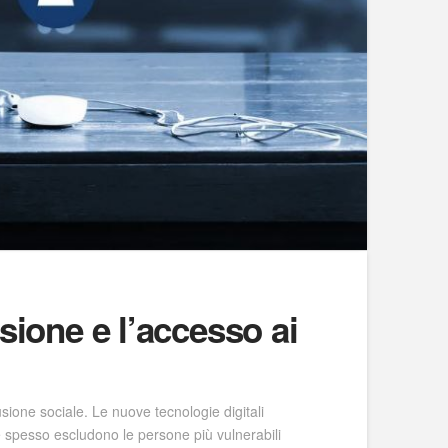
usione e l’accesso ai
sione sociale. Le nuove tecnologie digitali
he spesso escludono le persone più vulnerabili