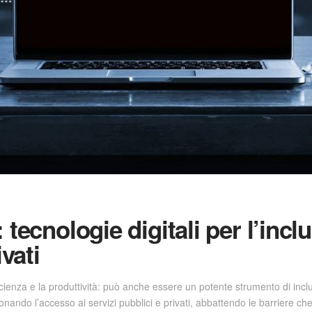
tecnologie digitali per l’incl
ivati
icienza e la produttività: può anche essere un potente strumento di inclu
ionando l’accesso ai servizi pubblici e privati, abbattendo le barriere c