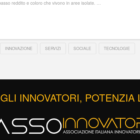
 basso reddito e coloro che vivono in aree isolate. …
INNOVAZIONE
SERVIZI
SOCIALE
TECNOLOGIE
GLI INNOVATORI, POTENZIA