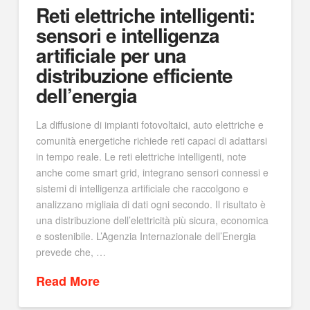
Reti elettriche intelligenti:
sensori e intelligenza
artificiale per una
distribuzione efficiente
dell’energia
La diffusione di impianti fotovoltaici, auto elettriche e
comunità energetiche richiede reti capaci di adattarsi
in tempo reale. Le reti elettriche intelligenti, note
anche come smart grid, integrano sensori connessi e
sistemi di intelligenza artificiale che raccolgono e
analizzano migliaia di dati ogni secondo. Il risultato è
una distribuzione dell’elettricità più sicura, economica
e sostenibile. L’Agenzia Internazionale dell’Energia
prevede che, …
Read More