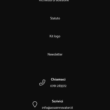
Richiesta di adesione
Statuto
Kit logo
Newsletter
Chiamaci
0761 283372
Scrivici
info@assoinnovatori.it