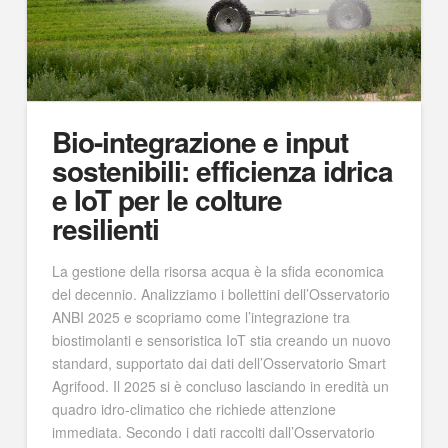
Bio-integrazione e input
sostenibili: efficienza idrica
e IoT per le colture
resilienti
La gestione della risorsa acqua è la sfida economica
del decennio. Analizziamo i bollettini dell’Osservatorio
ANBI 2025 e scopriamo come l’integrazione tra
biostimolanti e sensoristica IoT stia creando un nuovo
standard, supportato dai dati dell’Osservatorio Smart
Agrifood. Il 2025 si è concluso lasciando in eredità un
quadro idro-climatico che richiede attenzione
immediata. Secondo i dati raccolti dall’Osservatorio