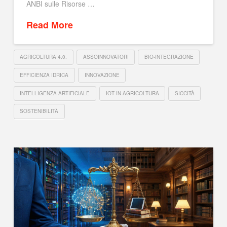
ANBI sulle Risorse …
Read More
AGRICOLTURA 4.0.
ASSOINNOVATORI
BIO-INTEGRAZIONE
EFFICIENZA IDRICA
INNOVAZIONE
INTELLIGENZA ARTIFICIALE
IOT IN AGRICOLTURA
SICCITÀ
SOSTENIBILITÀ