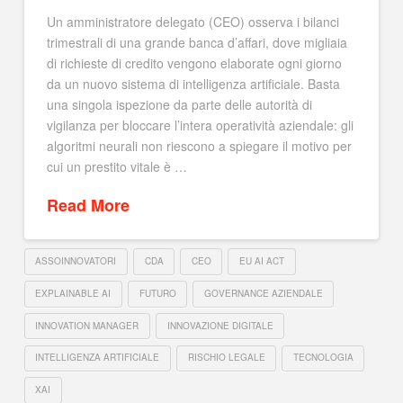
Un amministratore delegato (CEO) osserva i bilanci
trimestrali di una grande banca d’affari, dove migliaia
di richieste di credito vengono elaborate ogni giorno
da un nuovo sistema di intelligenza artificiale. Basta
una singola ispezione da parte delle autorità di
vigilanza per bloccare l’intera operatività aziendale: gli
algoritmi neurali non riescono a spiegare il motivo per
cui un prestito vitale è …
Read More
ASSOINNOVATORI
CDA
CEO
EU AI ACT
EXPLAINABLE AI
FUTURO
GOVERNANCE AZIENDALE
INNOVATION MANAGER
INNOVAZIONE DIGITALE
INTELLIGENZA ARTIFICIALE
RISCHIO LEGALE
TECNOLOGIA
XAI