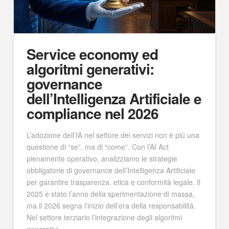
Service economy ed
algoritmi generativi:
governance
dell’Intelligenza Artificiale e
compliance nel 2026
L’adozione dell’IA nel settore dei servizi non è più una
questione di “se”, ma di “come”. Con l’AI Act
pienamente operativo, analizziamo le strategie
obbligatorie di governance dell’Intelligenza Artificiale
per garantire trasparenza, etica e conformità legale. Il
2025 è stato l’anno della sperimentazione di massa,
ma il 2026 segna l’inizio dell’era della responsabilità.
Nel settore terziario l’integrazione degli algoritmi