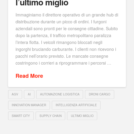
l’ultimo miglio
Immaginiamo il direttore operativo di un grande hub di
distribuzione durante un picco di ordini. I furgoni
aziendali sono pronti per le consegne cittadine. Subito
dopo la partenza, il traffico metropolitano paralizza
l’intera flotta. I veicoli rimangono bloccati negli
ingorghi bruciando carburante. I clienti non ricevono i
pacchi nell’orario previsto. Le mancate consegne
costringono i corrieri a riprogrammare i percorsi …
Read More
AGV
AI
AUTOMAZIONE LOGISTICA
DRONI CARGO
INNOVATION MANAGER
INTELLIGENZA ARTIFICIALE
SMART CITY
SUPPLY CHAIN
ULTIMO MIGLIO