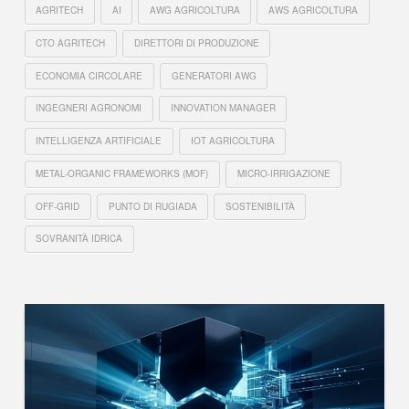
AGRITECH
AI
AWG AGRICOLTURA
AWS AGRICOLTURA
CTO AGRITECH
DIRETTORI DI PRODUZIONE
ECONOMIA CIRCOLARE
GENERATORI AWG
INGEGNERI AGRONOMI
INNOVATION MANAGER
INTELLIGENZA ARTIFICIALE
IOT AGRICOLTURA
METAL-ORGANIC FRAMEWORKS (MOF)
MICRO-IRRIGAZIONE
OFF-GRID
PUNTO DI RUGIADA
SOSTENIBILITÀ
SOVRANITÀ IDRICA