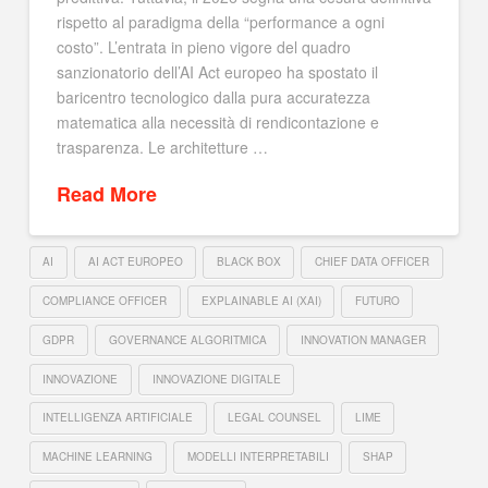
rispetto al paradigma della “performance a ogni
costo”. L’entrata in pieno vigore del quadro
sanzionatorio dell’AI Act europeo ha spostato il
baricentro tecnologico dalla pura accuratezza
matematica alla necessità di rendicontazione e
trasparenza. Le architetture …
Read More
AI
AI ACT EUROPEO
BLACK BOX
CHIEF DATA OFFICER
COMPLIANCE OFFICER
EXPLAINABLE AI (XAI)
FUTURO
GDPR
GOVERNANCE ALGORITMICA
INNOVATION MANAGER
INNOVAZIONE
INNOVAZIONE DIGITALE
INTELLIGENZA ARTIFICIALE
LEGAL COUNSEL
LIME
MACHINE LEARNING
MODELLI INTERPRETABILI
SHAP