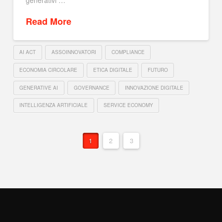
generativi …
Read More
AI ACT
ASSOINNOVATORI
COMPLIANCE
ECONOMIA CIRCOLARE
ETICA DIGITALE
FUTURO
GENERATIVE AI
GOVERNANCE
INNOVAZIONE DIGITALE
INTELLIGENZA ARTIFICIALE
SERVICE ECONOMY
1
2
3