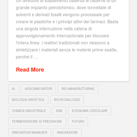
Un direttore di stabilimento osserva le cisterne di un
grande impianto petrolchimico, dove tonnellate di
solventi e derivati fossili vengono processate per
creare le plastiche e i principi attivi dei farmaci. Basta
una singola interruzione nella catena di
approvvigionamento internazionale per bloccare
l’intera linea: i reattori tradizionali non riescono a
sintetizzare i materiali senza le materie prime esatte,
perché il …
Read More
AI
ASSOINNOVATORI
BIO-MANUFACTURING
BIOLOGIA SINTETICA
BIOTECNOLOGIE
CHIMICA INDUSTRIALE
DNA
ECONOMIA CIRCOLARE
FERMENTAZIONE DI PRECISIONE
FUTURO
INNOVATION MANAGER
INNOVAZIONE