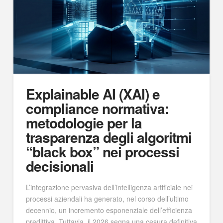
Explainable AI (XAI) e
compliance normativa:
metodologie per la
trasparenza degli algoritmi
“black box” nei processi
decisionali
L’integrazione pervasiva dell’intelligenza artificiale nei
processi aziendali ha generato, nel corso dell’ultimo
decennio, un incremento esponenziale dell’efficienza
predittiva. Tuttavia, il 2026 segna una cesura definitiva