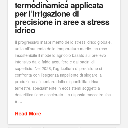
termodinamica applicata
per l’irrigazione di
precisione in aree a stress
idrico
Il progressivo inasprimento dello stress idrico globale,
unito all’aumento delle temperature medie, ha reso
insostenibile il modello agricolo basato sul prelievo
intensivo dalle falde acquifere e dai bacini di
superficie. Nel 2026, l’agricoltura di precisione si
confronta con l’esigenza impellente di slegare la
produzione alimentare dalla disponibilità idrica
terrestre, specialmente in ecosistemi soggetti a
desertificazione accelerata. La risposta meccatronica
e …
Read More