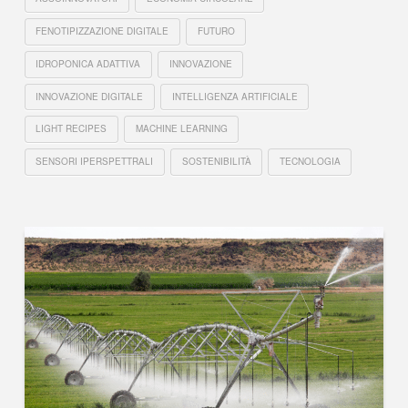
FENOTIPIZZAZIONE DIGITALE
FUTURO
IDROPONICA ADATTIVA
INNOVAZIONE
INNOVAZIONE DIGITALE
INTELLIGENZA ARTIFICIALE
LIGHT RECIPES
MACHINE LEARNING
SENSORI IPERSPETTRALI
SOSTENIBILITÀ
TECNOLOGIA