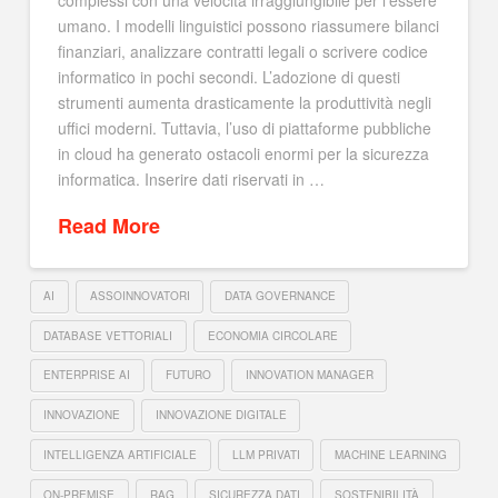
umano. I modelli linguistici possono riassumere bilanci
finanziari, analizzare contratti legali o scrivere codice
informatico in pochi secondi. L’adozione di questi
strumenti aumenta drasticamente la produttività negli
uffici moderni. Tuttavia, l’uso di piattaforme pubbliche
in cloud ha generato ostacoli enormi per la sicurezza
informatica. Inserire dati riservati in …
Read More
AI
ASSOINNOVATORI
DATA GOVERNANCE
DATABASE VETTORIALI
ECONOMIA CIRCOLARE
ENTERPRISE AI
FUTURO
INNOVATION MANAGER
INNOVAZIONE
INNOVAZIONE DIGITALE
INTELLIGENZA ARTIFICIALE
LLM PRIVATI
MACHINE LEARNING
ON-PREMISE
RAG
SICUREZZA DATI
SOSTENIBILITÀ