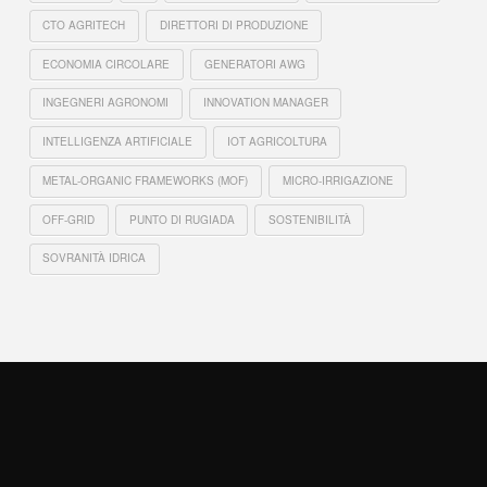
CTO AGRITECH
DIRETTORI DI PRODUZIONE
ECONOMIA CIRCOLARE
GENERATORI AWG
INGEGNERI AGRONOMI
INNOVATION MANAGER
INTELLIGENZA ARTIFICIALE
IOT AGRICOLTURA
METAL-ORGANIC FRAMEWORKS (MOF)
MICRO-IRRIGAZIONE
OFF-GRID
PUNTO DI RUGIADA
SOSTENIBILITÀ
SOVRANITÀ IDRICA