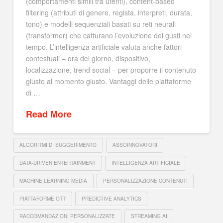
(comportamenti simili tra utenti), content-based
filtering (attributi di genere, regista, interpreti, durata,
tono) e modelli sequenziali basati su reti neurali
(transformer) che catturano l’evoluzione dei gusti nel
tempo. L’intelligenza artificiale valuta anche fattori
contestuali – ora del giorno, dispositivo,
localizzazione, trend social – per proporre il contenuto
giusto al momento giusto. Vantaggi delle piattaforme
di …
Read More
ALGORITMI DI SUGGERIMENTO
ASSOINNOVATORI
DATA-DRIVEN ENTERTAINMENT
INTELLIGENZA ARTIFICIALE
MACHINE LEARNING MEDIA
PERSONALIZZAZIONE CONTENUTI
PIATTAFORME OTT
PREDICTIVE ANALYTICS
RACCOMANDAZIONI PERSONALIZZATE
STREAMING AI