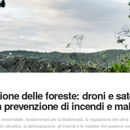
ne delle foreste: droni e satel
a prevenzione di incendi e mal
nestimabile, fondamentali per la biodiversità, la regolazione del clima e
o climatico, la deforestazione, gli incendi e le malattie che possono c