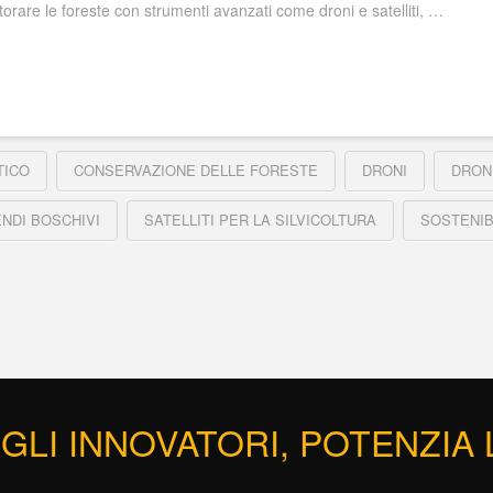
torare le foreste con strumenti avanzati come droni e satelliti, …
TICO
CONSERVAZIONE DELLE FORESTE
DRONI
DRON
NDI BOSCHIVI
SATELLITI PER LA SILVICOLTURA
SOSTENIB
GLI INNOVATORI, POTENZIA