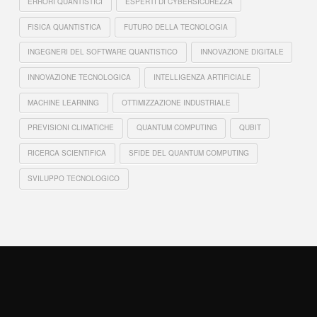
ERRORI QUANTISTICI
ESPERTI DI CYBERSICUREZZA
FISICA QUANTISTICA
FUTURO DELLA TECNOLOGIA
INGEGNERI DEL SOFTWARE QUANTISTICO
INNOVAZIONE DIGITALE
INNOVAZIONE TECNOLOGICA
INTELLIGENZA ARTIFICIALE
MACHINE LEARNING
OTTIMIZZAZIONE INDUSTRIALE
PREVISIONI CLIMATICHE
QUANTUM COMPUTING
QUBIT
RICERCA SCIENTIFICA
SFIDE DEL QUANTUM COMPUTING
SVILUPPO TECNOLOGICO