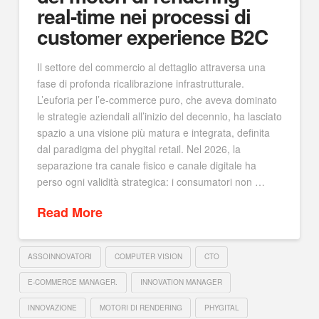
real-time nei processi di
customer experience B2C
Il settore del commercio al dettaglio attraversa una
fase di profonda ricalibrazione infrastrutturale.
L’euforia per l’e-commerce puro, che aveva dominato
le strategie aziendali all’inizio del decennio, ha lasciato
spazio a una visione più matura e integrata, definita
dal paradigma del phygital retail. Nel 2026, la
separazione tra canale fisico e canale digitale ha
perso ogni validità strategica: i consumatori non …
Read More
ASSOINNOVATORI
COMPUTER VISION
CTO
E-COMMERCE MANAGER.
INNOVATION MANAGER
INNOVAZIONE
MOTORI DI RENDERING
PHYGITAL