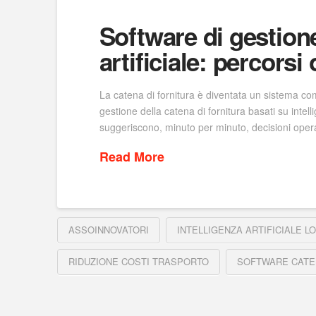
Software di gestione
artificiale: percorsi 
La catena di fornitura è diventata un sistema com
gestione della catena di fornitura basati su intel
suggeriscono, minuto per minuto, decisioni opera
Read More
ASSOINNOVATORI
INTELLIGENZA ARTIFICIALE L
RIDUZIONE COSTI TRASPORTO
SOFTWARE CATE