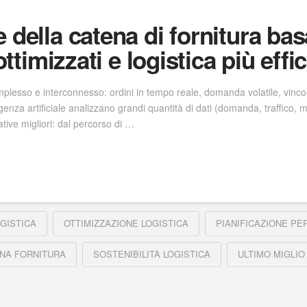
 della catena di fornitura basa
ottimizzati e logistica più effi
plesso e interconnesso: ordini in tempo reale, domanda volatile, vincoli 
ligenza artificiale analizzano grandi quantità di dati (domanda, traffico,
tive migliori: dal percorso di …
OGISTICA
OTTIMIZZAZIONE LOGISTICA
PIANIFICAZIONE PE
NA FORNITURA
SOSTENIBILITÀ LOGISTICA
ULTIMO MIGLIO