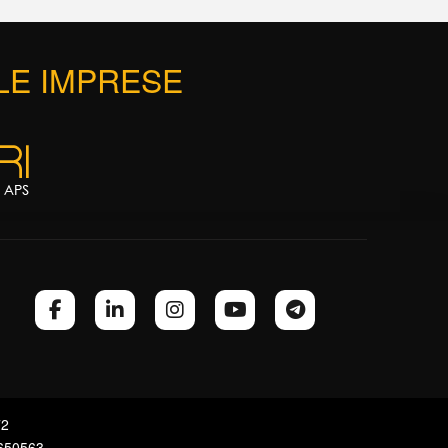
 LE IMPRESE
72
7650563