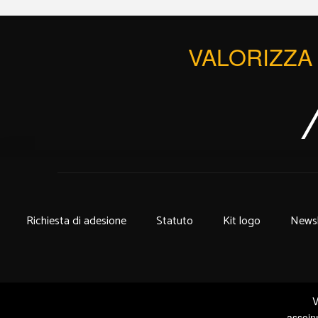
VALORIZZA 
Richiesta di adesione
Statuto
Kit logo
Newsl
V
assoin