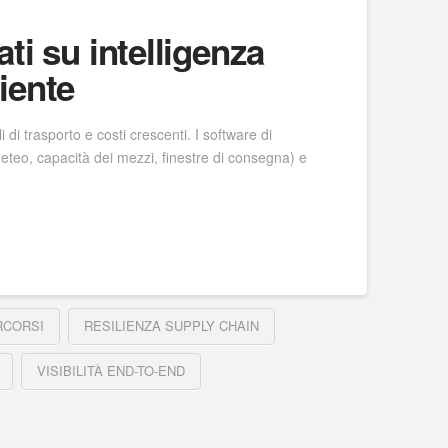
ti su intelligenza
ciente
di trasporto e costi crescenti. I software di
 meteo, capacità dei mezzi, finestre di consegna) e
RCORSI
RESILIENZA SUPPLY CHAIN
VISIBILITÀ END-TO-END