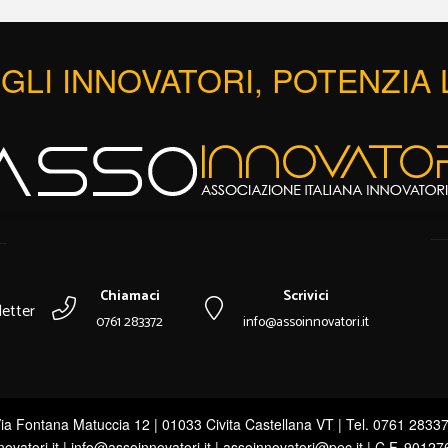
GLI INNOVATORI, POTENZIA
Chiamaci
Scrivici
etter
0761 283372
info@assoinnovatori.it
ia Fontana Matuccia 12 | 01033 Civita Castellana VT | Tel. 0761 2833
novatori.it | info@assoinnovatori.it | assoinnovatori@pec.it | C.F. 9012