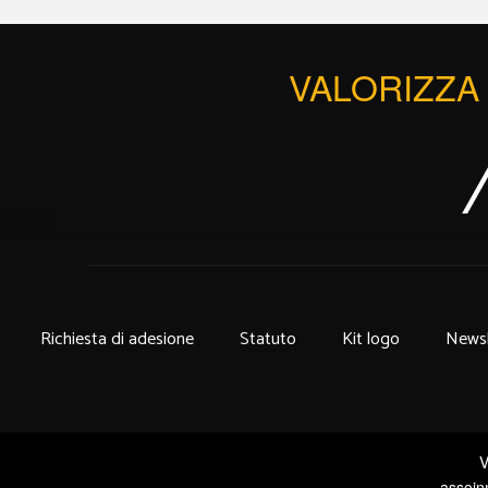
VALORIZZA 
Richiesta di adesione
Statuto
Kit logo
Newsl
V
assoin