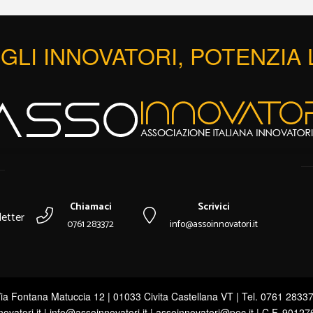
GLI INNOVATORI, POTENZIA
Chiamaci
Scrivici
etter
0761 283372
info@assoinnovatori.it
ia Fontana Matuccia 12 | 01033 Civita Castellana VT | Tel. 0761 2833
novatori.it | info@assoinnovatori.it | assoinnovatori@pec.it | C.F. 9012