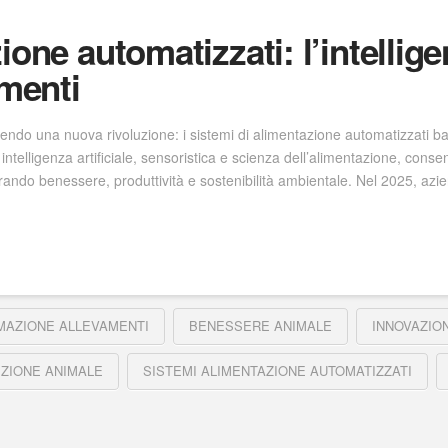
ione automatizzati: l’intellige
amenti
endo una nuova rivoluzione: i sistemi di alimentazione automatizzati basa
 intelligenza artificiale, sensoristica e scienza dell’alimentazione, conse
iorando benessere, produttività e sostenibilità ambientale. Nel 2025, 
MAZIONE ALLEVAMENTI
BENESSERE ANIMALE
INNOVAZIO
IZIONE ANIMALE
SISTEMI ALIMENTAZIONE AUTOMATIZZATI