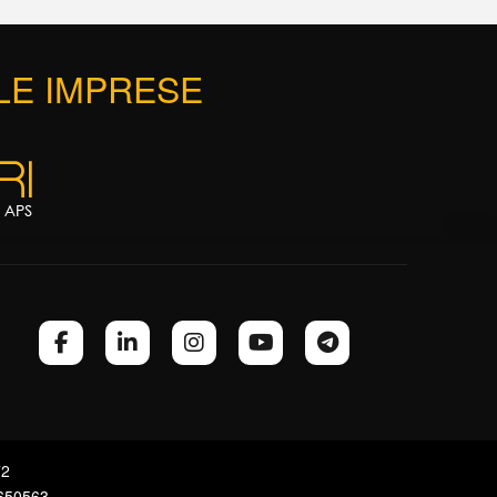
 LE IMPRESE
72
7650563