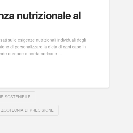
nza nutrizionale al
ti sulle esigenze nutrizionali individuali degli
ntono di personalizzare la dieta di ogni capo in
aziende europee e nordamericane …
NE SOSTENIBILE
ZOOTECNIA DI PRECISIONE