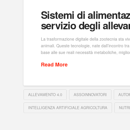
Sistemi di alimentaz
servizio degli allev
La trasformazione digitale della zootecnia sta viv
animali. Queste tecnologie, nate dall’incontro tra
base alle sue reali necessità metaboliche, migl
Read More
ALLEVAMENTO 4.0
ASSOINNOVATORI
AUTO
INTELLIGENZA ARTIFICIALE AGRICOLTURA
NUTR