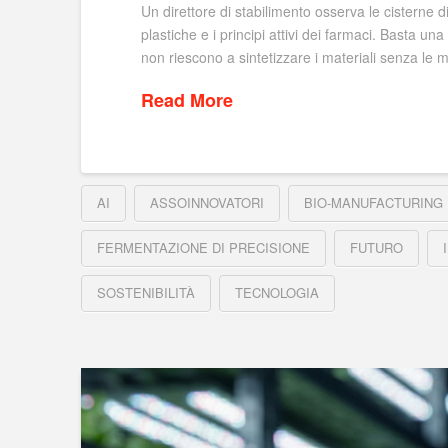
Un direttore di stabilimento osserva le cisterne d
plastiche e i principi attivi dei farmaci. Basta un
non riescono a sintetizzare i materiali senza le 
Read More
AI
ASSOINNOVATORI
BIO-MANUFACTURING
FERMENTAZIONE DI PRECISIONE
FUTURO
SOSTENIBILITÀ
TECNOLOGIA