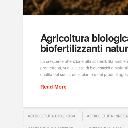
Agricoltura biologica
biofertilizzanti natur
La crescente attenzione alla sostenibilità ambient
promettenti, vi è l’utilizzo di biopesticidi e biofe
qualità del suolo, delle piante e dei prodotti agric
Read More
AGRICOLTURA BIOLOGICA
AGRICOLTURA INNOVA