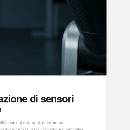
razione di sensori
e
retti tecnologici europei, noteremmo
tura indoor era la massimizzazione quantitativa: