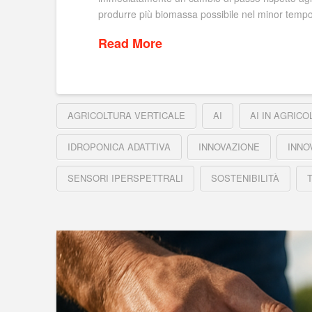
produrre più biomassa possibile nel minor tempo 
Read More
AGRICOLTURA VERTICALE
AI
AI IN AGRICO
IDROPONICA ADATTIVA
INNOVAZIONE
INNO
SENSORI IPERSPETTRALI
SOSTENIBILITÀ