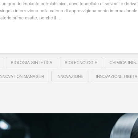
i un grande impianto petrolchimico, dove tonnellate di solventi e deriva
a singola interruzione nella catena di approvvigionamento internazionale pe
materie prime esatte, perché il …
BIOLOGIA SINTETICA
BIOTECNOLOGIE
CHIMICA INDU
INNOVATION MANAGER
INNOVAZIONE
INNOVAZIONE DIGITA