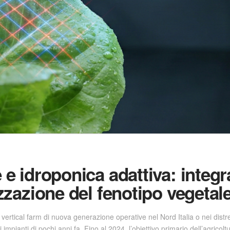
e e idroponica adattiva: integ
izzazione del fenotipo vegetal
 vertical farm di nuova generazione operative nel Nord Italia o nei dist
mpianti di pochi anni fa. Fino al 2024, l’obiettivo primario dell’agricol