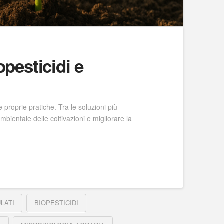
opesticidi e
 proprie pratiche. Tra le soluzioni più
 ambientale delle coltivazioni e migliorare la
LATI
BIOPESTICIDI