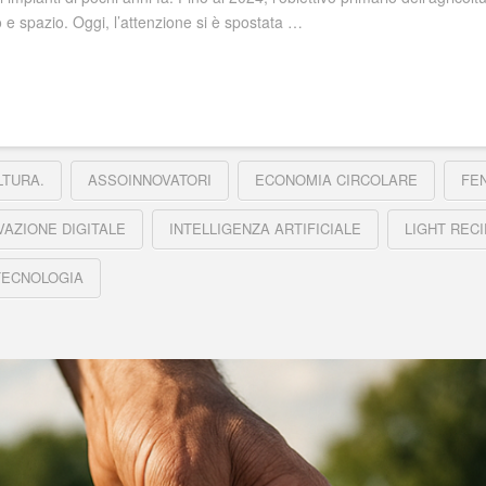
e spazio. Oggi, l’attenzione si è spostata …
LTURA.
ASSOINNOVATORI
ECONOMIA CIRCOLARE
FEN
VAZIONE DIGITALE
INTELLIGENZA ARTIFICIALE
LIGHT REC
TECNOLOGIA