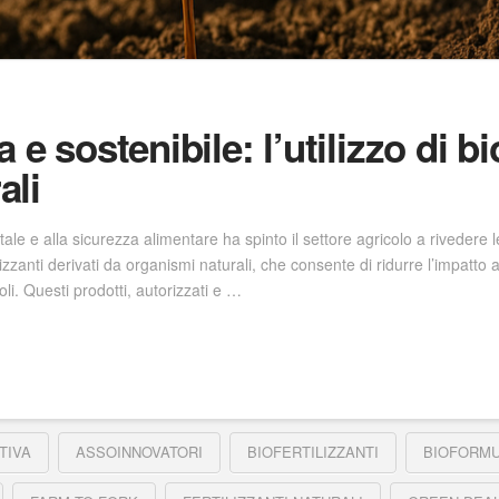
 e sostenibile: l’utilizzo di bi
ali
ale e alla sicurezza alimentare ha spinto il settore agricolo a rivedere le
rtilizzanti derivati da organismi naturali, che consente di ridurre l’impatto
oli. Questi prodotti, autorizzati e …
TIVA
ASSOINNOVATORI
BIOFERTILIZZANTI
BIOFORMU