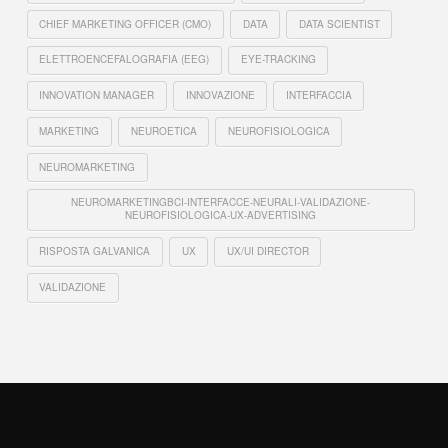
CHIEF MARKETING OFFICER (CMO)
DATA
DATA SCIENTIST
ELETTROENCEFALOGRAFIA (EEG)
EYE-TRACKING
INNOVATION MANAGER
INNOVAZIONE
INTERFACCIA
MARKETING
NEUROETICA
NEUROFISIOLOGICA
NEUROMARKETING
NEUROMARKETINGBCI-INTERFACCE-NEURALI-VALIDAZIONE-
NEUROFISIOLOGICA-UX-ADVERTISING
RISPOSTA GALVANICA
UX
UX/UI DIRECTOR
VALIDAZIONE