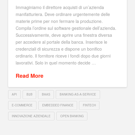
Immaginiamo il direttore acquisti di un’azienda
manifatturiera. Deve ordinare urgentemente delle
materie prime per non fermare la produzione.
Compila l’ordine sul software gestionale dell’azienda.
Successivamente, deve aprire una finestra diversa
per accedere al portale della banca. Inserisce le
credenziali di sicurezza e dispone un bonifico
ordinario. Il fornitore riceve i fondi dopo due giorni
lavorativi. Solo in quel momento decide …
Read More
API
B2B
BAAS
BANKING-AS-A-SERVICE
E-COMMERCE
EMBEDDED FINANCE
FINTECH
INNOVAZIONE AZIENDALE
OPEN BANKING