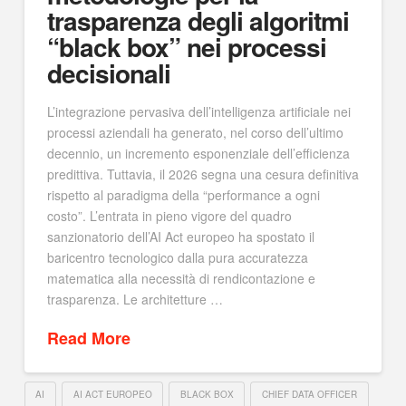
trasparenza degli algoritmi
“black box” nei processi
decisionali
L’integrazione pervasiva dell’intelligenza artificiale nei
processi aziendali ha generato, nel corso dell’ultimo
decennio, un incremento esponenziale dell’efficienza
predittiva. Tuttavia, il 2026 segna una cesura definitiva
rispetto al paradigma della “performance a ogni
costo”. L’entrata in pieno vigore del quadro
sanzionatorio dell’AI Act europeo ha spostato il
baricentro tecnologico dalla pura accuratezza
matematica alla necessità di rendicontazione e
trasparenza. Le architetture …
Read More
AI
AI ACT EUROPEO
BLACK BOX
CHIEF DATA OFFICER