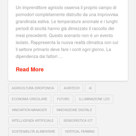
Un imprenditore agricolo osserva il proprio campo di
pomodori completamente distrutto da una improvvisa
grandinata estiva. Le temperature anomale e i lunghi
periodi di siccità hanno già dimezzato il raccolto dei
mesi precedenti. Questo scenario non è un evento
isolato. Rappresenta la nuova realtà climatica con cui
il settore primario deve fare i conti ogni giorno. La
dipendenza dai fattori …
Read More
AGRICOLTURA IDROPONICA
AGRITECH
AI
ECONOMIA CIRCOLARE
FUTURO
ILLUMINAZIONE LED
INNOVATION MANAGER
INNOVAZIONE DIGITALE
INTELLIGENZA ARTIFICIALE
SENSORISTICA IOT
SOSTENIBILITÀ ALIMENTARE
VERTICAL FARMING