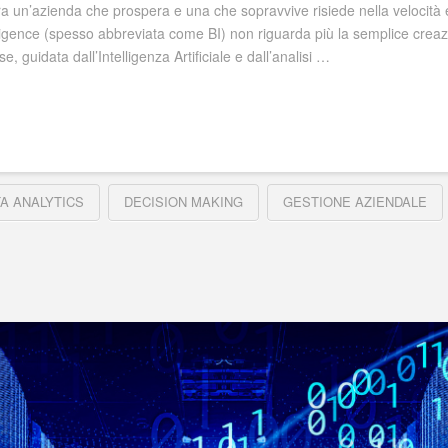
a un’azienda che prospera e una che sopravvive risiede nella velocità e 
igence (spesso abbreviata come BI) non riguarda più la semplice creazio
 guidata dall’Intelligenza Artificiale e dall’analisi …
A ANALYTICS
DECISION MAKING
GESTIONE AZIENDALE