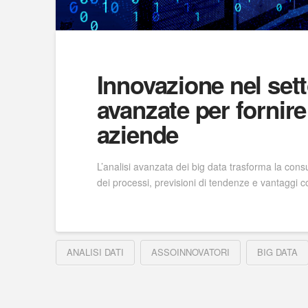
Innovazione nel sett
avanzate per fornire
aziende
L’analisi avanzata dei big data trasforma la cons
dei processi, previsioni di tendenze e vantaggi c
ANALISI DATI
ASSOINNOVATORI
BIG DATA