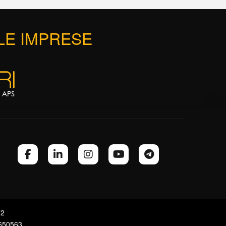
 LE IMPRESE
72
7650563