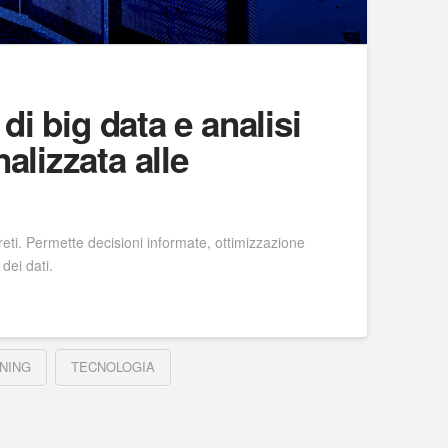
di big data e analisi
alizzata alle
reti. Permette decisioni informate, ottimizzazione
dei dati.
NING
TECNOLOGIA