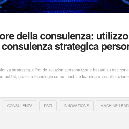
ore della consulenza: utilizzo 
 consulenza strategica person
ulenza strategica, offrendo soluzioni personalizzate basate su dati conc
ompetitivi, grazie a tecnologie come machine learning e visualizzazione 
CONSULENZA
DATI
INNOVAZIONE
MACHINE LEAR