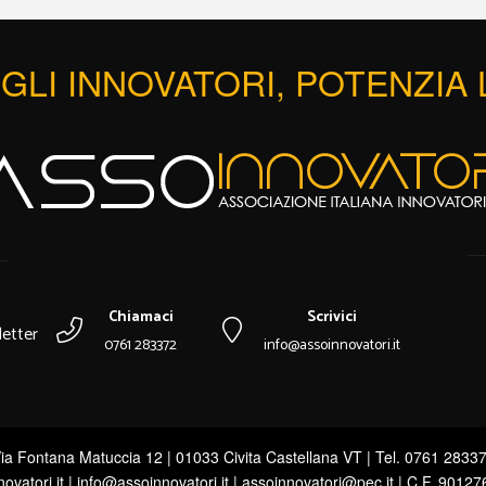
GLI INNOVATORI, POTENZIA
Chiamaci
Scrivici
etter
0761 283372
info@assoinnovatori.it
ia Fontana Matuccia 12 | 01033 Civita Castellana VT | Tel. 0761 2833
novatori.it | info@assoinnovatori.it | assoinnovatori@pec.it | C.F. 9012