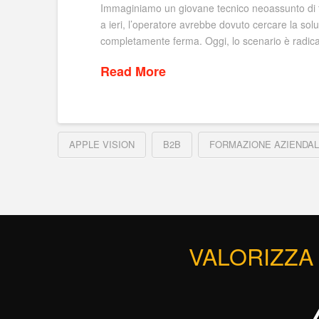
Immaginiamo un giovane tecnico neoassunto di fro
a ieri, l’operatore avrebbe dovuto cercare la so
completamente ferma. Oggi, lo scenario è radica
Read More
APPLE VISION
B2B
FORMAZIONE AZIENDA
VALORIZZA 