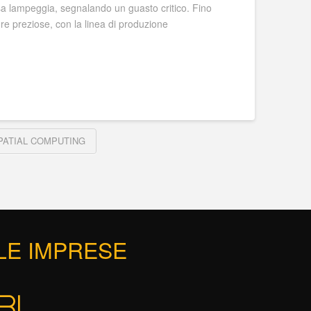
sa lampeggia, segnalando un guasto critico. Fino
re preziose, con la linea di produzione
PATIAL COMPUTING
 LE IMPRESE