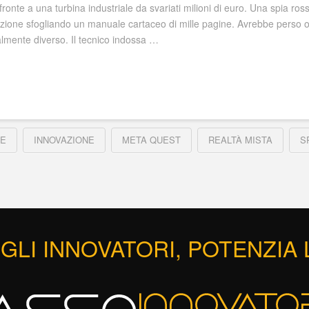
nte a una turbina industriale da svariati milioni di euro. Una spia ros
luzione sfogliando un manuale cartaceo di mille pagine. Avrebbe perso o
lmente diverso. Il tecnico indossa …
LE
INNOVAZIONE
META QUEST
REALTÀ MISTA
S
GLI INNOVATORI, POTENZIA